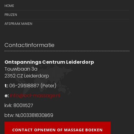
HOME
PRIJZEN
AFSPRAAK MAKEN
Contactinformatie
Ontspannings Centrum Leiderdorp
Touwbaan 3a
2352 CZ Leiderdorp
t:
06-29518887 (Peter)
e:
info@ocl-massage.nl
kvk: 80011527
btw: NL003381830B69
CONTACT OPNEMEN OF MASSAGE BOEKEN